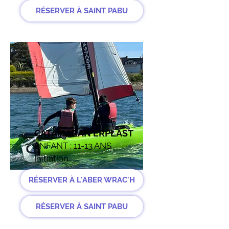
RÉSERVER À SAINT PABU
CATAMARAN ERPLAST
ENFANT : 11-13 ANS
Initiation
RÉSERVER À L'ABER WRAC'H
RÉSERVER À SAINT PABU