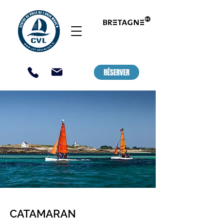
CENTRE DE VOILE ET DE KAYAK,
LANDEDA - ABER WRAC'H / SAINT
PABU
RÉSERVER
CATAMARAN