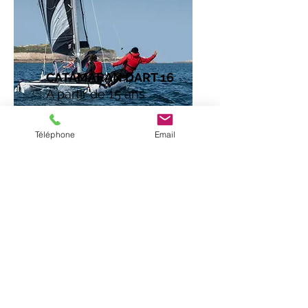
CATAMARAN DART 16
À partir de 15 ans
Perfectionnement
Téléphone
Email
RÉSERVER À L'ABER WRAC'H
RÉSERVER À SAINT PABU
Présentation
Agréée par la fédération française de voile
(FFV) ; la fédération de canoë kayak (FFCK), la
fédération française de randonnée pédestre
(FFRP), et la Fédération Française Handisport