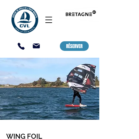
CENTRE DE VOILE ET DE KAYAK,
LANDEDA - ABER WRAC'H / SAINT
PABU
RÉSERVER
WING FOIL