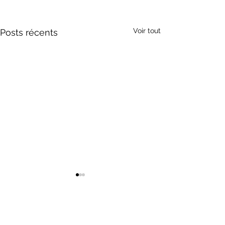
Voir tout
Posts récents
Présentation
Agréée par la fédération française de voile
(FFV) ; la fédération de canoë kayak (FFCK), la