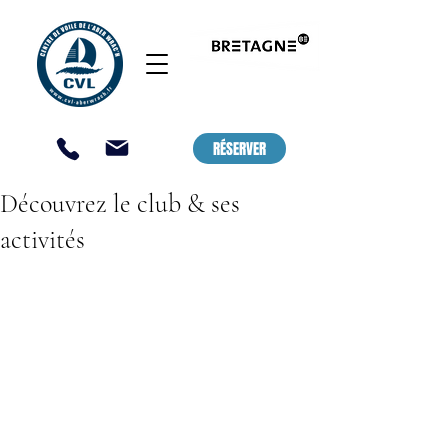
CENTRE DE VOILE ET DE KAYAK,
LANDEDA - ABER WRAC'H / SAINT
PABU
RÉSERVER
Découvrez le club & ses
activités