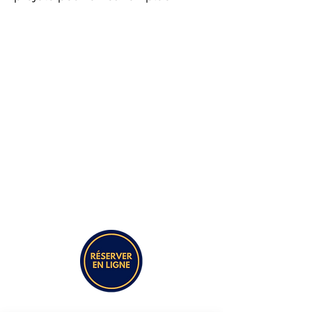
About Us
Approved by the French Sailing Federation
(FFV), the Canoe and Kayak Federation
(FFCK), and the French Hiking Federation
(FFRP), our school is located in North Finistère
at Aber Wrac'h in the Pays des Abers, a
picturesque and wild area in the commune of
Landéda.
Community Life
CVL
Water Activities
Y
ear-Round On Vacation Group / Corporate