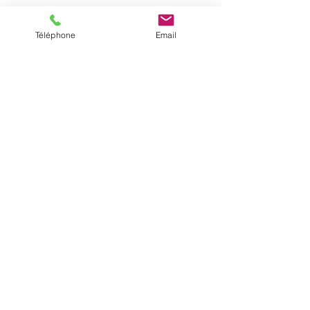
Our training courses
Coastal/Offshore
License Sailing Instructor (CQP IV)
Téléphone
Email
4, le port - Aber Wrac'h 29870 LANDEDA
© 2026. Créé par CVL
Log In